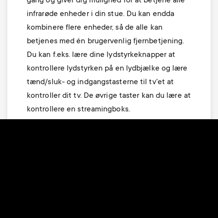
gang og giver dig mulighed for at betjene alle
infrarøde enheder i din stue. Du kan endda
kombinere flere enheder, så de alle kan
betjenes med én brugervenlig fjernbetjening.
Du kan f.eks. lære dine lydstyrkeknapper at
kontrollere lydstyrken på en lydbjælke og lære
tænd/sluk- og indgangstasterne til tv'et at
kontroller dit tv. De øvrige taster kan du lære at
kontrollere en streamingboks.
Proceduren kræver, at du har alle dine originale
fjernbetjeninger ved hånden, og at de er
forsynet med fungerende batterier.
Indlæring af funktioner – den originale
fjernbetjening skal være ca. 3 cm. fra OFA-
fjernbetjeningen og pege mod den som vist