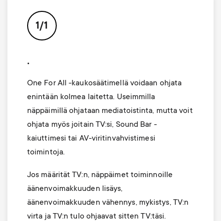
p
t
o
1/1
s
r
m
.
t
One For All -kaukosäätimellä voidaan ohjata
e
m
enintään kolmea laitetta. Useimmilla
n
näppäimillä ohjataan mediatoistinta, mutta voit
e
ohjata myös joitain TV:si, Sound Bar -
u
kaiuttimesi tai AV-viritinvahvistimesi
n
toimintoja.
u
Jos määrität TV:n, näppäimet toiminnoille
äänenvoimakkuuden lisäys,
äänenvoimakkuuden vähennys, mykistys, TV:n
virta ja TV:n tulo ohjaavat sitten TV:täsi.