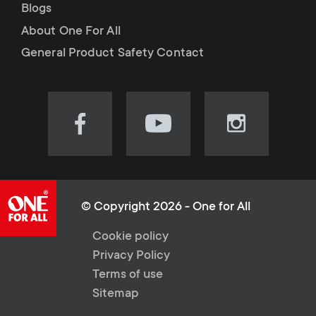
Blogs
About One For All
General Product Safety Contact
Visit
Visit
Visit
our
our
our
Facebook
YouTube
Instagram
page
channel
page
(opens
(opens
(opens
© Copyright 2026 - One for All
in
in
in
L
Cookie policy
new
new
new
Privacy Policy
tab)
tab)
tab)
e
Terms of use
Sitemap
g