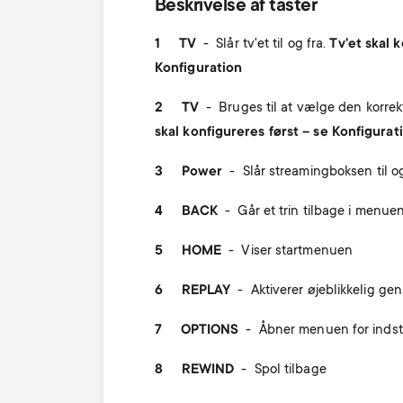
Beskrivelse af taster
1 TV
-
Slår tv'et til og fra.
Tv'et skal 
Konfiguration
2 TV
-
Bruges til at vælge den korre
skal konfigureres først – se Konfigurat
3 Power
-
Slår streamingboksen til og
4 BACK
-
Går et trin tilbage i menue
5 HOME
-
Viser startmenuen
6 REPLAY
-
Aktiverer øjeblikkelig ge
7 OPTIONS
-
Åbner menuen for indsti
8 REWIND
-
Spol tilbage