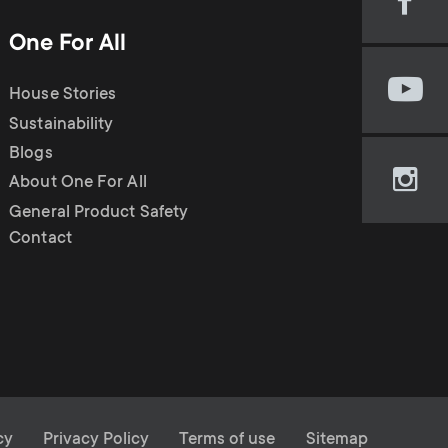
Visi
our
One For All
Fac
pag
House Stories
Visi
(op
our
Sustainability
in
You
new
Blogs
cha
tab)
About One For All
Visi
(op
our
General Product Safety
in
Ins
Contact
new
pag
tab)
(op
in
new
tab)
cy
Privacy Policy
Terms of use
Sitemap