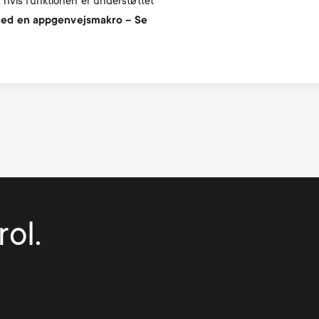
 hvis funktionen er understøttet
ed en appgenvejsmakro – Se
ol.