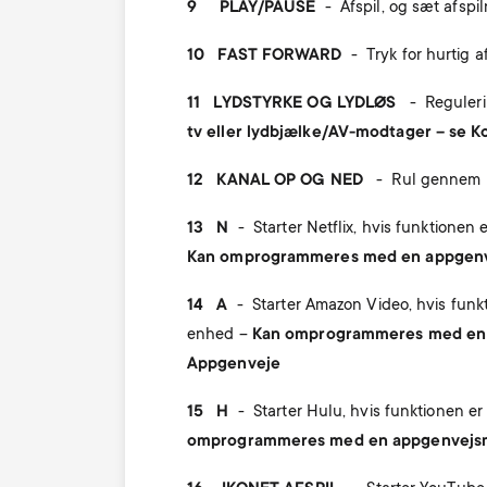
9 PLAY/PAUSE
-
Afspil, og sæt afspi
10 FAST FORWARD
-
Tryk for hurtig a
11
LYDSTYRKE OG LYDLØS
-
Reguleri
tv eller lydbjælke/AV-modtager – se K
12
KANAL OP OG NED
-
Rul gennem 
13 N
-
Starter Netflix, hvis funktionen
Kan omprogrammeres med en appgenv
14 A
-
Starter Amazon Video, hvis funkt
enhed –
Kan omprogrammeres med en 
Appgenveje
15 H
-
Starter Hulu, hvis funktionen e
omprogrammeres med en appgenvejsm