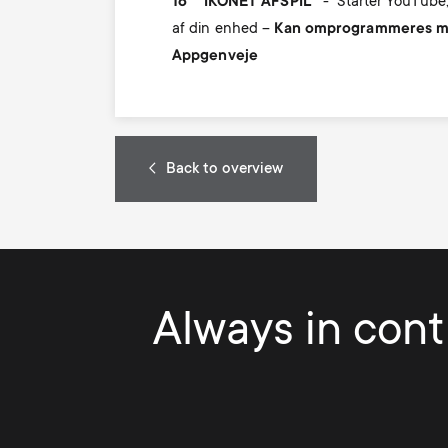
16
IKONET AFSPIL
-
Starter YouTube,
af din enhed –
Kan omprogrammeres m
Appgenveje
Back to overview
Always in contr