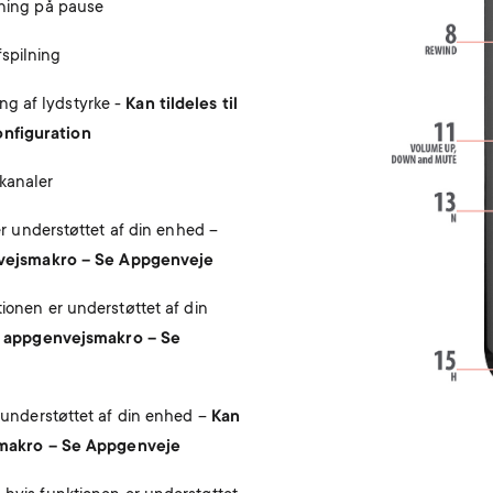
lning på pause
fspilning
ng af lydstyrke -
Kan tildeles til
onfiguration
kanaler
 er understøttet af din enhed –
ejsmakro – Se Appgenveje
ionen er understøttet af din
appgenvejsmakro – Se
r understøttet af din enhed –
Kan
akro – Se Appgenveje