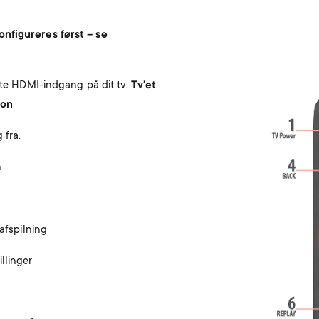
konfigureres først – se
Image
kte HDMI-indgang på dit tv.
Tv'et
ion
 fra.
n
nafspilning
llinger