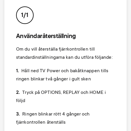
p
t
o
1/1
s
r
m
Användaråterställning
t
Om du vill återställa fjärrkontrollen till
e
m
standardinställningarna kan du utföra följande:
n
1.
Håll ned
TV Power
och bakåtknappen tills
e
u
ringen blinkar två gånger i gult sken
n
2.
Tryck på
OPTIONS, REPLAY
och
HOME
i
u
följd
3.
Ringen blinkar rött 4 gånger och
fjärrkontrollen återställs