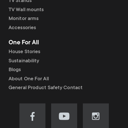
TV Stands
TV Wall mounts
Monitor arms
Accessories
One For All
House Stories
Sustainability
Blogs
About One For All
General Product Safety Contact
Visit
Visit
Visit
our
our
our