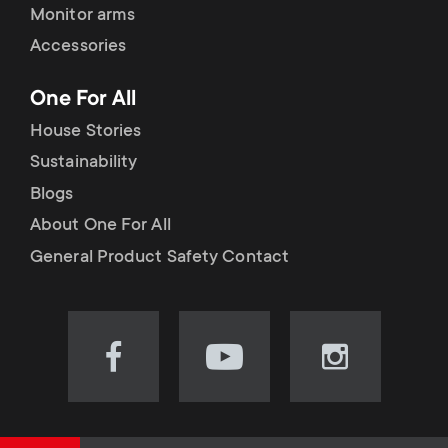
Monitor arms
Accessories
One For All
House Stories
Sustainability
Blogs
About One For All
General Product Safety Contact
Visit
Visit
Visit
our
our
our
Facebook
YouTube
Instagram
page
channel
page