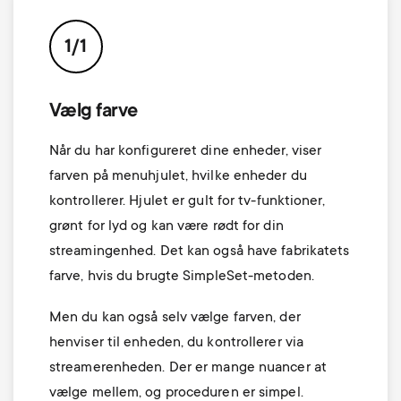
p
t
o
1/1
s
r
m
Vælg farve
t
Når du har konfigureret dine enheder, viser
e
m
farven på menuhjulet, hvilke enheder du
n
kontrollerer. Hjulet er gult for tv-funktioner,
e
grønt for lyd og kan være rødt for din
u
streamingenhed. Det kan også have fabrikatets
n
farve, hvis du brugte SimpleSet-metoden.
u
Men du kan også selv vælge farven, der
henviser til enheden, du kontrollerer via
streamerenheden. Der er mange nuancer at
vælge mellem, og proceduren er simpel.