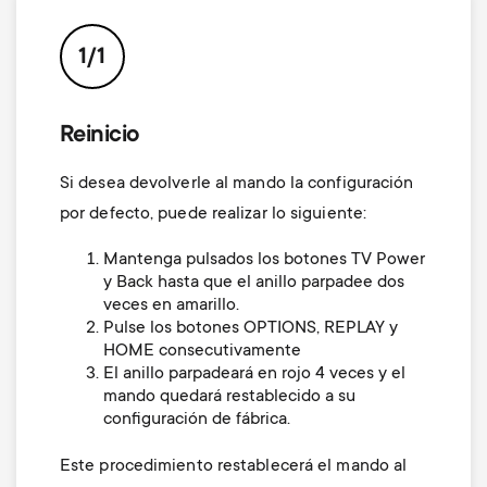
p
t
o
1/1
s
r
m
Reinicio
t
Si desea devolverle al mando la configuración
e
m
por defecto, puede realizar lo siguiente:
n
Mantenga pulsados los botones
TV Power
e
y Back hasta que el anillo parpadee dos
u
veces en amarillo.
n
Pulse los botones
OPTIONS, REPLAY
y
HOME
consecutivamente
u
El anillo parpadeará en rojo 4 veces y el
mando quedará restablecido a su
configuración de fábrica.
Este procedimiento restablecerá el mando al