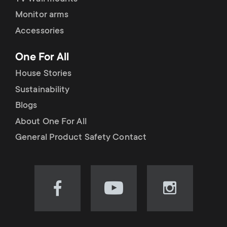
Monitor arms
Accessories
One For All
House Stories
Sustainability
Blogs
About One For All
General Product Safety Contact
Visit
Visit
Visit
our
our
our
Facebook
YouTube
Instagram