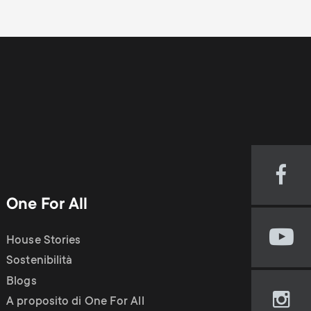
Visi
our
One For All
Fac
pag
House Stories
Visi
(op
our
Sostenibilità
in
You
new
Blogs
cha
tab)
A proposito di One For All
Visi