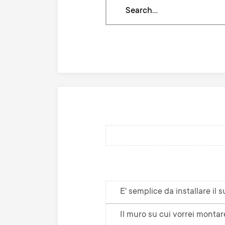
Search
through
our
knowledge
base
E' semplice da installare il
Il muro su cui vorrei montar