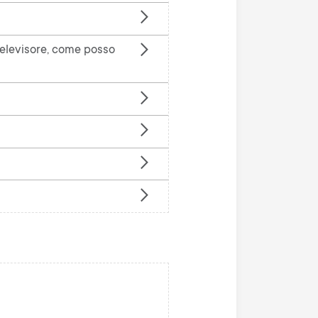
n
u
u
 televisore, come posso