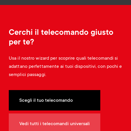
Gestione dei cavi
n
o
a
n
r
d
Cerchi il telecomando giusto
y
per te?
a
p
Usa il nostro wizard per scoprire quali telecomandi si
r
r
adattano perfettamente ai tuoi dispositivi, con pochi e
y
semplici passaggi.
o
s
d
Scegli il tuo telecomando
u
u
p
c
Vedi tutti i telecomandi universali