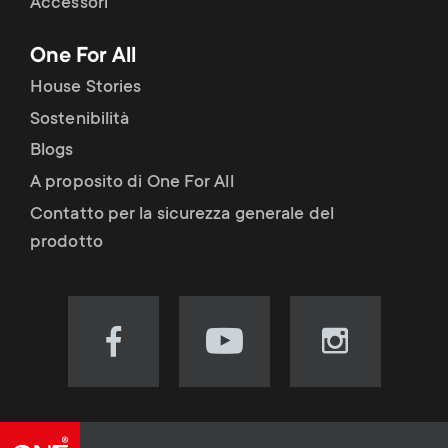
Accessori
One For All
House Stories
Sostenibilità
Blogs
A proposito di One For All
Contatto per la sicurezza generale del
prodotto
Visit
Visit
Visit
our
our
our
Facebook
YouTube
Instagram
page
channel
page