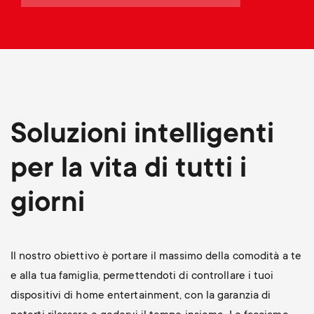
p
t
o
s
r
m
t
e
Soluzioni intelligenti
m
n
per la vita di tutti i
e
u
giorni
n
u
Il nostro obiettivo è portare il massimo della comodità a te
e alla tua famiglia, permettendoti di controllare i tuoi
dispositivi di home entertainment, con la garanzia di