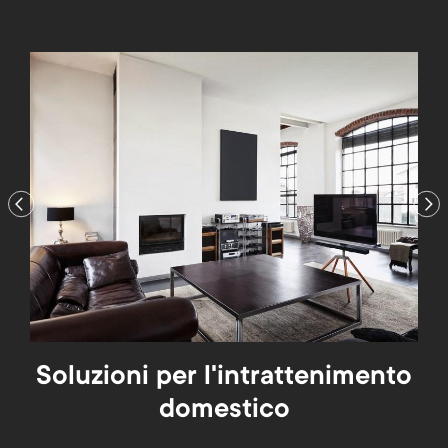
Previous
Nex
a
Soluzioni per l'intrattenimento
So
domestico
stra
Migl