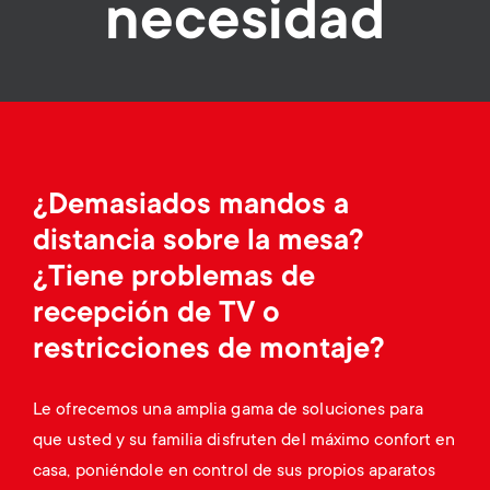
necesidad
Gestión de cables
n
o
a
n
r
d
y
a
p
¿Demasiados mandos a
r
distancia sobre la mesa?
r
¿Tiene problemas de
y
o
recepción de TV o
s
restricciones de montaje?
d
u
u
Le ofrecemos una amplia gama de soluciones para
p
que usted y su familia disfruten del máximo confort en
c
casa, poniéndole en control de sus propios aparatos