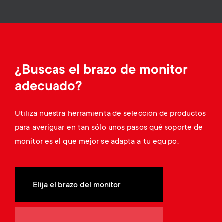
Gestión de cables
n
o
a
n
r
d
y
¿Buscas el brazo de monitor
a
adecuado?
p
r
r
Utiliza nuestra herramienta de selección de productos
y
para averiguar en tan sólo unos pasos qué soporte de
o
monitor es el que mejor se adapta a tu equipo.
s
d
u
u
Elija el brazo del monitor
p
c