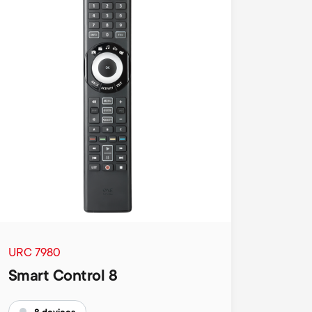
n
u
u
URC 7980
Smart Control 8