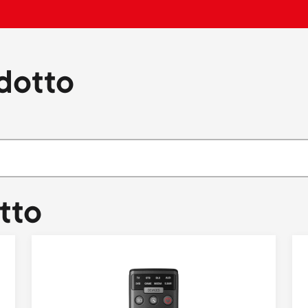
odotto
tto