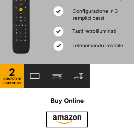
Gestione dei cavi
n
o
a
Configurazione in 3
n
semplici passi
r
d
Tasti retroilluminati
y
Telecomando lavabile
a
p
r
r
2
y
NUMERO DI
o
DISPOSITIVI
s
d
Buy Online
u
u
p
c