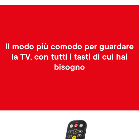
p
t
o
s
r
m
Il modo più comodo per guardare
t
e
la TV, con tutti i tasti di cui hai
m
bisogno
n
e
u
n
u
Image