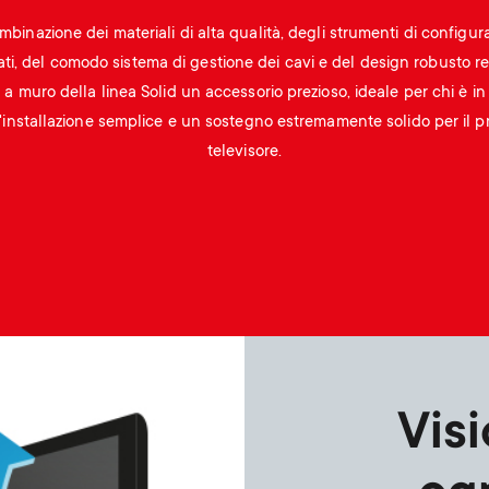
mbinazione dei materiali di alta qualità, degli strumenti di configur
ati, del comodo sistema di gestione dei cavi e del design robusto r
a a muro della linea Solid un accessorio prezioso, ideale per chi è in
'installazione semplice e un sostegno estremamente solido per il p
televisore.
Vis