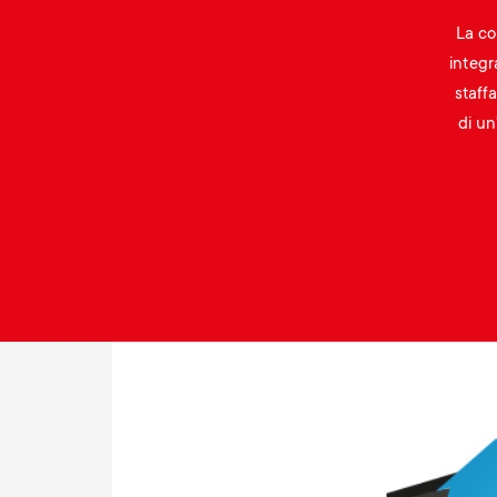
La co
integr
staff
di un
Image