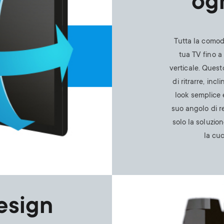
og
Tutta la comodi
tua TV fino a 
verticale. Quest
di ritrarre, inc
look semplice 
suo angolo di r
solo la soluzio
la cuc
Image
esign