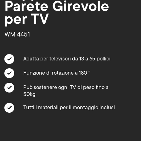
o
o
Parete Girevole
Cavi
per TV
n
n
Supporti per soundbar
WM 4451
d
Gestione dei cavi
d
a
a
Adatta per televisori da 13 a 65 pollici
r
r
Funzione di rotazione a 180 °
y
Può sostenere ogni TV di peso fino a
y
50kg
p
s
Tutti i materiali per il montaggio inclusi
r
u