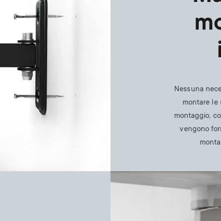
mo
Nessuna necess
montare le s
montaggio, comp
vengono forn
monta
Image