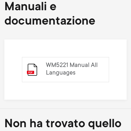
p
Manuali e
t
o
documentazione
s
r
m
t
e
m
n
WM5221 Manual All
e
Languages
u
n
u
Non ha trovato quello