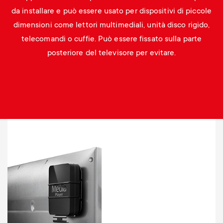
da installare e può essere usato per dispositivi di piccole
dimensioni come lettori multimediali, unità disco rigido,
telecomandi o cuffie. Può essere fissato sulla parte
posteriore del televisore per evitare.
Image