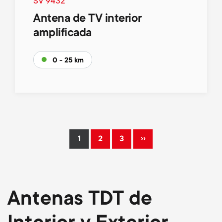
SV 9432
Antena de TV interior
amplificada
0 - 25 km
Pagination
››
1
2
3
Current
Page
Page
Next
page
page
Antenas TDT de