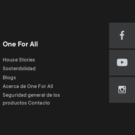
o
p
d
p
u
o
Visi
One For All
our
c
r
Fac
pag
House Stories
Visi
t
(op
t
Sostenibilidad
our
in
Blogs
You
new
s
m
cha
Acerca de One For All
tab)
Visi
(op
Seguridad general de los
m
our
in
e
productos Contacto
Ins
new
pag
tab)
e
n
(op
in