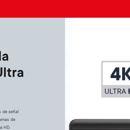
Image
la
Ultra
n de señal
ramas de
ra HD.