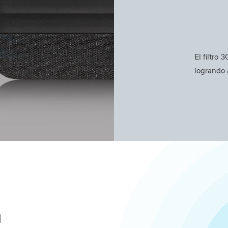
El filtro
logrando 
Image
n