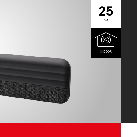
25
KM
INDOOR