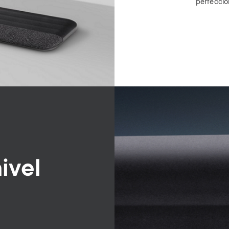
perfecció
Image
ivel