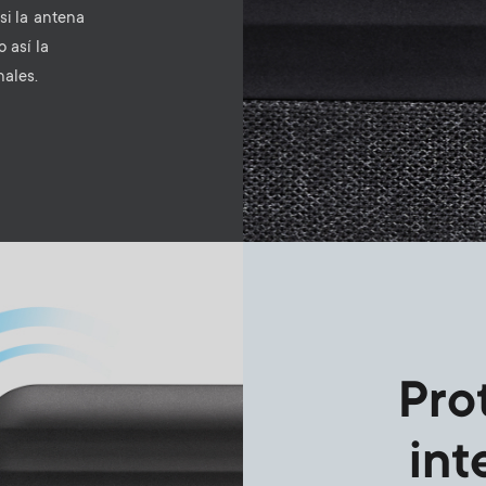
si la antena
 así la
nales.
Pro
int