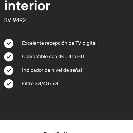
o
o
interior
Soportes para barras de sonido
n
n
SV 9492
Gestión de cables
d
d
Excelente recepción de TV digital
a
a
Compatible con 4K Ultra HD
r
r
Indicador de nivel de señal
y
Filtro 3G/4G/5G
y
p
s
r
u