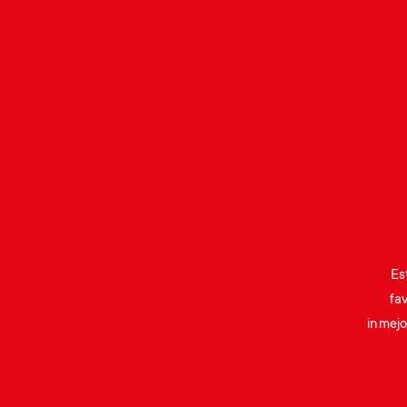
Gaming
Es
fa
inmejo