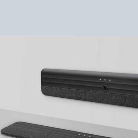
Image