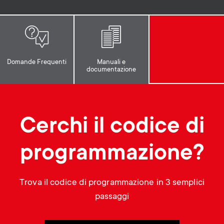
p
t
o
s
r
m
Domande Frequenti
Manuali e
documentazione
t
e
m
n
Cerchi il codice di
e
u
programmazione?
n
u
Trova il codice di programmazione in 3 semplici
passaggi