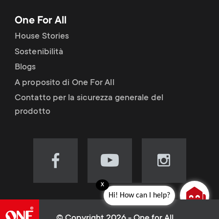
One For All
House Stories
Sostenibilità
Blogs
A proposito di One For All
Contatto per la sicurezza generale del
prodotto
Visit
Visit
Visit
our
our
our
x
Facebook
YouTube
Instagram
Hi! How can I help?
page
channel
page
(opens
(opens
(opens
© Copyright 2026 - One for All