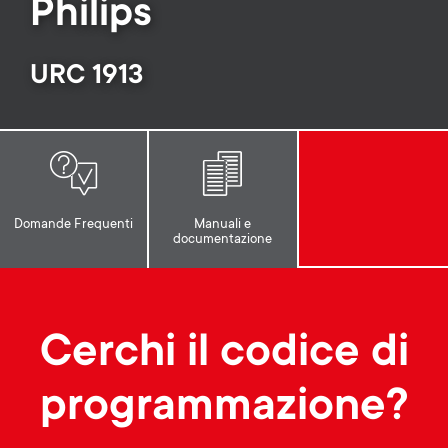
p
Philips
t
o
URC 1913
s
r
m
t
e
m
n
Domande Frequenti
Manuali e
documentazione
e
u
n
Cerchi il codice di
u
programmazione?