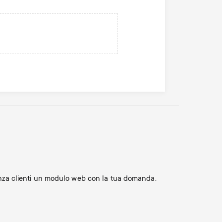
n
u
u
tenza clienti un modulo web con la tua domanda.