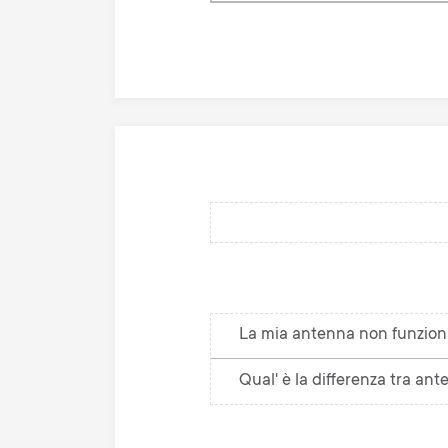
knowledge
base
La mia antenna non funzion
Qual' è la differenza tra an