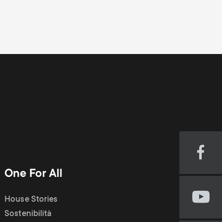
Visi
our
One For All
Fac
pag
House Stories
Visi
(op
our
Sostenibilità
in