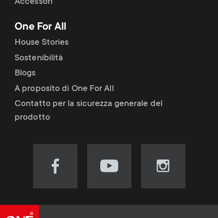
Accessori
One For All
House Stories
Sostenibilità
Blogs
A proposito di One For All
Contatto per la sicurezza generale del
prodotto
Visit
Visit
Visit
our
our
our
Facebook
YouTube
Instagram
page
channel
page