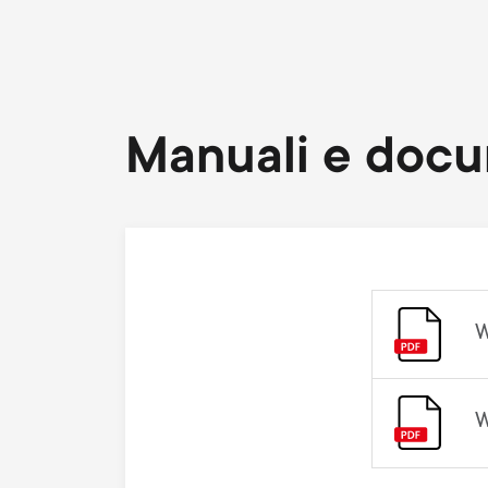
Manuali e doc
W
W