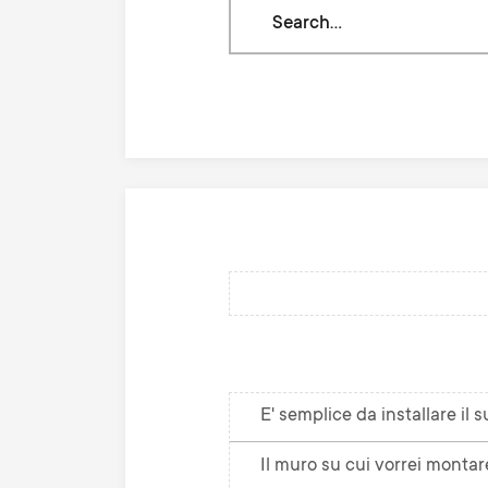
Search
through
our
knowledge
base
E' semplice da installare il
Il muro su cui vorrei montar