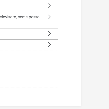
n
u
u
 televisore, come posso