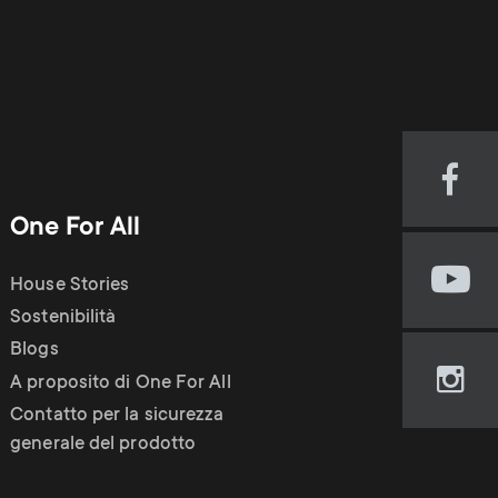
Visi
our
One For All
Fac
pag
House Stories
Visi
(op
our
Sostenibilità
in
You
new
Blogs
cha
tab)
A proposito di One For All
Visi
(op
our
Contatto per la sicurezza
in
Ins
generale del prodotto
new
pag
tab)