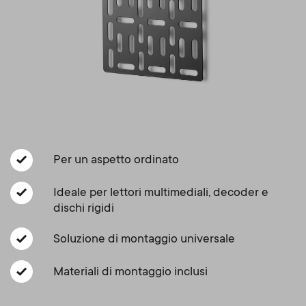
Gestione dei cavi
n
o
a
n
r
d
y
a
p
r
r
Per un aspetto ordinato
y
o
Ideale per lettori multimediali, decoder e
s
dischi rigidi
d
Soluzione di montaggio universale
u
u
Materiali di montaggio inclusi
p
c