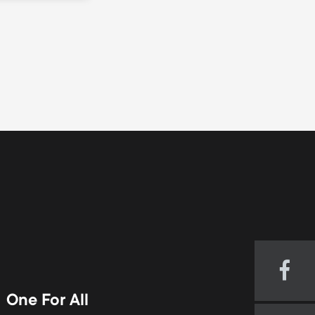
n
u
u
Visi
our
One For All
Fac