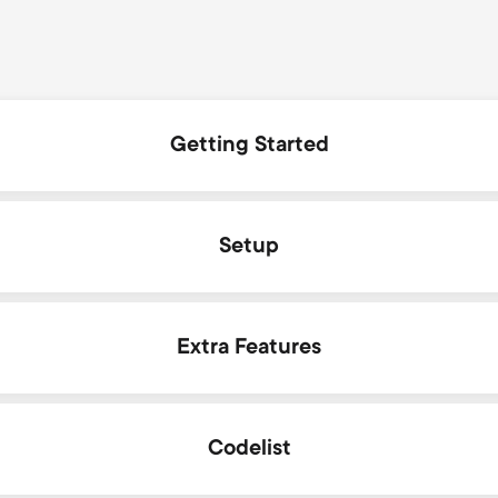
Getting Started
Introduction
Setup
Batteries
Simpleset
Extra Features
Key descriptions
Setup by code
Multi-Coloured Ring
Codelist