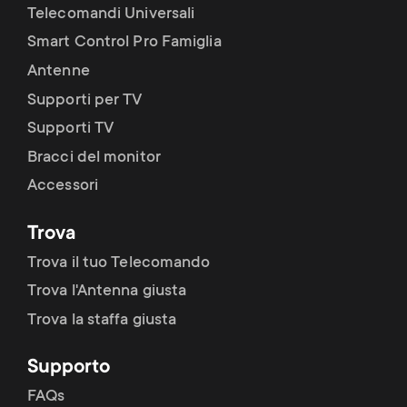
p
Telecomandi Universali
t
Smart Control Pro Famiglia
o
s
Antenne
r
Supporti per TV
m
Supporti TV
t
e
Bracci del monitor
m
Accessori
n
e
Trova
u
Trova il tuo Telecomando
n
Trova l'Antenna giusta
u
Trova la staffa giusta
Supporto
FAQs