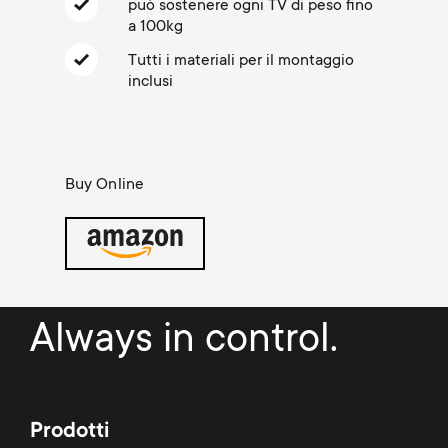
Gestione dei cavi
n
può sostenere ogni TV di peso fino
o
a 100kg
a
n
Tutti i materiali per il montaggio
r
inclusi
d
y
a
p
Buy Online
r
r
y
o
s
d
Always in control.
u
u
p
c
Prodotti