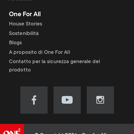
One For All
House Stories
Sostenibilità
Blogs
A proposito di One For All
Contatto per la sicurezza generale del
prodotto
Visit
Visit
Visit
our
our
our
Facebook
YouTube
Instagram
page
channel
page