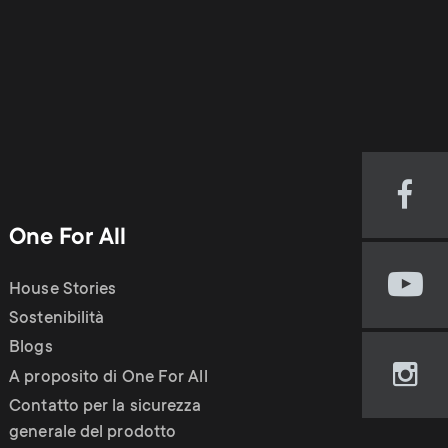
Visi
our
One For All
Fac
pag
House Stories
Visi
(op
our
Sostenibilità
in
You
new
Blogs
cha
tab)
A proposito di One For All
Visi
(op
our
Contatto per la sicurezza
in
Ins
generale del prodotto
new