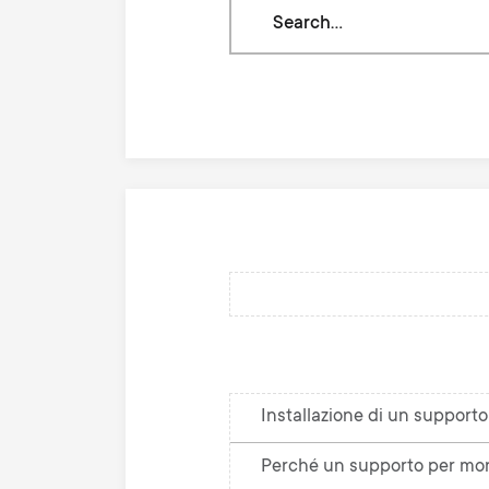
Search
through
our
knowledge
base
Installazione di un support
Perché un supporto per mon