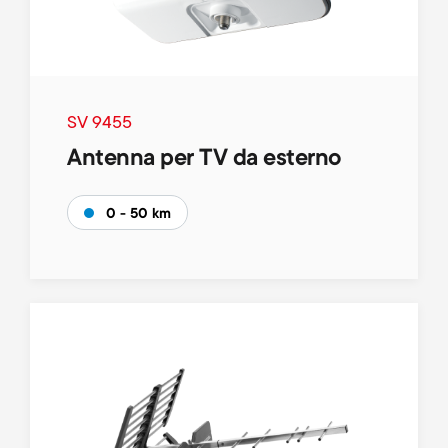
p
t
o
s
r
m
SV 9455
t
Antenna per TV da esterno
e
m
n
0 - 50 km
e
u
n
u