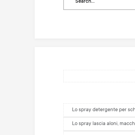
through
our
knowledge
base
Lo spray detergente per sche
Lo spray lascia aloni, macch