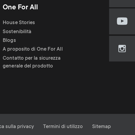
our
One For All
Fac
pag
House Stories
Visi
(op
our
Sostenibilità
in
You
new
Blogs
cha
tab)
A proposito di One For All
Visi
(op
our
Contatto per la sicurezza
in
Ins
generale del prodotto
new
pag
tab)
(op
in
new
tab)
ica sulla privacy
Termini di utilizzo
Sitemap