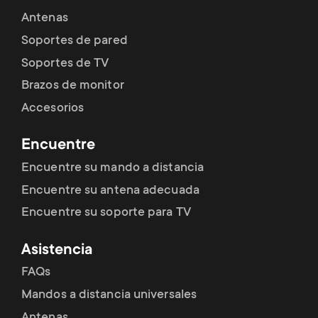
p
t
Antenas
o
Soportes de pared
s
Soportes de TV
r
Brazos de monitor
m
t
Accesorios
e
m
Encuentre
n
Encuentre su mando a distancia
e
Encuentre su antena adecuada
u
n
Encuentre su soporte para TV
u
Asistencia
FAQs
Mandos a distancia universales
Antenas