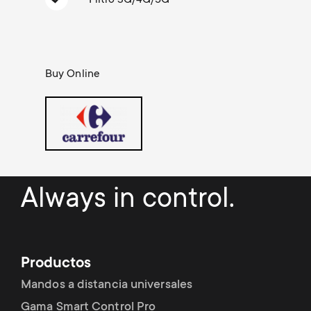
Gestión de cables
n
o
a
n
r
d
Buy Online
y
a
p
r
r
y
Always in control.
o
s
d
u
u
Productos
p
Mandos a distancia universales
c
Gama Smart Control Pro