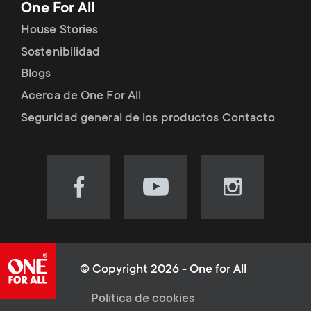
One For All
House Stories
Sostenibilidad
Blogs
Acerca de One For All
Seguridad general de los productos Contacto
Visit
Visit
Visit
our
our
our
Facebook
YouTube
Instagram
page
channel
page
(opens
(opens
(opens
© Copyright 2026 - One for All
in
in
in
L
Política de cookies
new
new
new