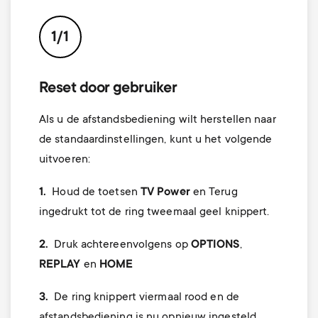
p
t
o
1/1
s
r
m
Reset door gebruiker
t
Als u de afstandsbediening wilt herstellen naar
e
m
de standaardinstellingen, kunt u het volgende
n
uitvoeren:
e
u
1.
Houd de toetsen
TV Power
en Terug
n
ingedrukt tot de ring tweemaal geel knippert.
u
2.
Druk achtereenvolgens op
OPTIONS
,
REPLAY
en
HOME
3.
De ring knippert viermaal rood en de
afstandsbediening is nu opnieuw ingesteld.