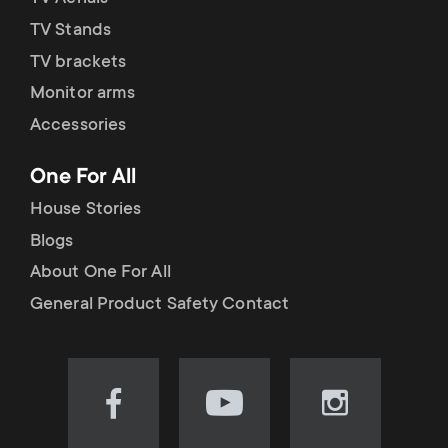
TV Stands
TV brackets
Monitor arms
Accessories
One For All
House Stories
Blogs
About One For All
General Product Safety Contact
Visit
Visit
Visit
our
our
our