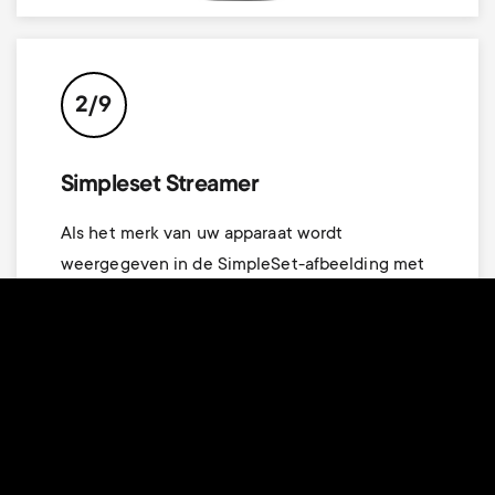
2/9
Simpleset Streamer
Als het merk van uw apparaat wordt
weergegeven in de SimpleSet-afbeelding met
de verwijzing naar een toets, dan kunt u het
SimpleSet-systeem gebruiken zoals
omschreven in deze sectie. Zoek het merk van
uw apparaat en noteer de toets die hierbij
hoort.