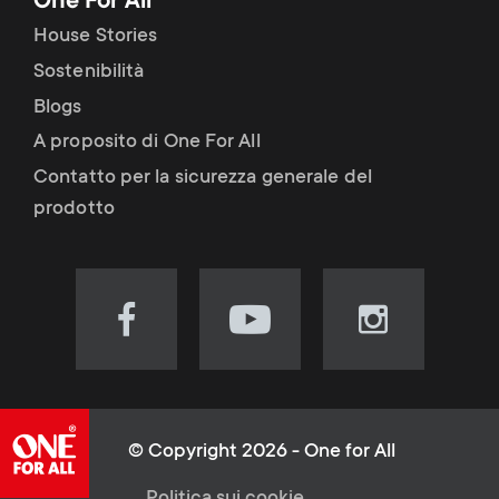
One For All
House Stories
Sostenibilità
Blogs
A proposito di One For All
Contatto per la sicurezza generale del
prodotto
Visit
Visit
Visit
our
our
our
Facebook
YouTube
Instagram
page
channel
page
(opens
(opens
(opens
© Copyright 2026 - One for All
in
in
in
Politica sui cookie