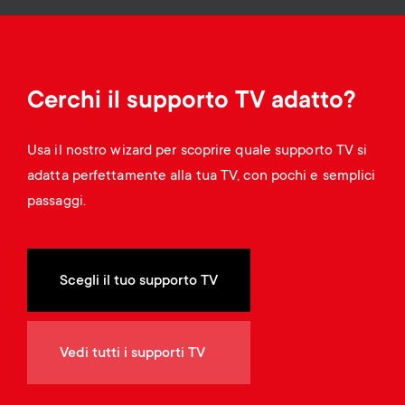
Gestione dei cavi
n
o
a
n
r
d
Cerchi il supporto TV adatto?
y
a
Usa il nostro wizard per scoprire quale supporto TV si
p
adatta perfettamente alla tua TV, con pochi e semplici
r
passaggi.
r
y
o
s
Scegli il tuo supporto TV
d
u
u
Vedi tutti i supporti TV
p
c