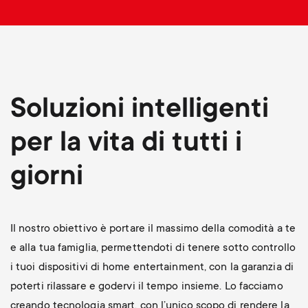
p
t
o
s
r
m
Soluzioni intelligenti
t
e
per la vita di tutti i
m
n
giorni
e
u
n
Il nostro obiettivo è portare il massimo della comodità a te
u
e alla tua famiglia, permettendoti di tenere sotto controllo
i tuoi dispositivi di home entertainment, con la garanzia di
poterti rilassare e godervi il tempo insieme. Lo facciamo
creando tecnologia smart, con l’unico scopo di rendere la