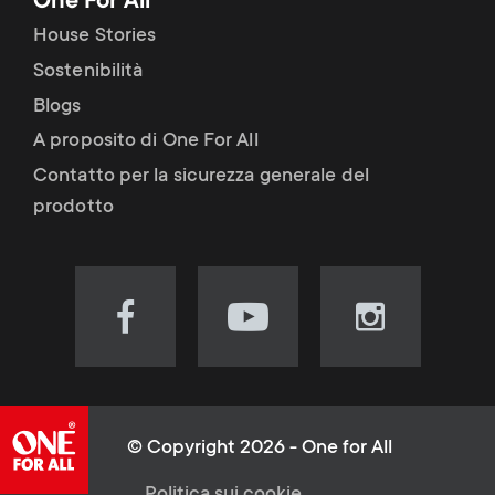
One For All
House Stories
Sostenibilità
Blogs
A proposito di One For All
Contatto per la sicurezza generale del
prodotto
Visit
Visit
Visit
our
our
our
Facebook
YouTube
Instagram
page
channel
page
(opens
(opens
(opens
© Copyright 2026 - One for All
in
in
in
Politica sui cookie