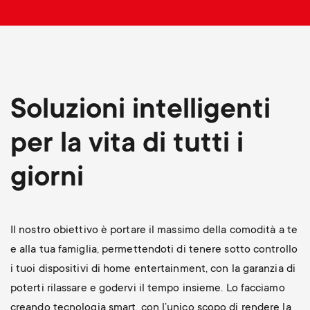
p
t
o
s
r
m
Soluzioni intelligenti
t
e
per la vita di tutti i
m
n
giorni
e
u
n
Il nostro obiettivo è portare il massimo della comodità a te
u
e alla tua famiglia, permettendoti di tenere sotto controllo
i tuoi dispositivi di home entertainment, con la garanzia di
poterti rilassare e godervi il tempo insieme. Lo facciamo
creando tecnologia smart, con l’unico scopo di rendere la