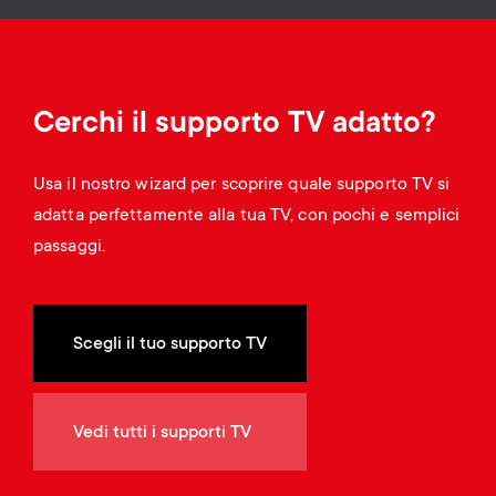
Gestione dei cavi
n
o
a
n
r
d
Cerchi il supporto TV adatto?
y
a
Usa il nostro wizard per scoprire quale supporto TV si
p
adatta perfettamente alla tua TV, con pochi e semplici
r
passaggi.
r
y
o
s
Scegli il tuo supporto TV
d
u
u
Vedi tutti i supporti TV
p
c