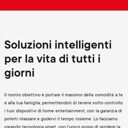
p
t
o
s
r
m
Soluzioni intelligenti
t
e
per la vita di tutti i
m
n
giorni
e
u
n
Il nostro obiettivo è portare il massimo della comodità a te
u
e alla tua famiglia, permettendoti di tenere sotto controllo
i tuoi dispositivi di home entertainment, con la garanzia di
poterti rilassare e godervi il tempo insieme. Lo facciamo
creando tecnologia smart, con l’unico scopo di rendere la