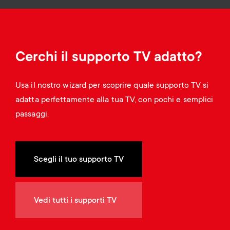
Gestione dei cavi
n
o
a
n
r
d
Cerchi il supporto TV adatto?
y
a
Usa il nostro wizard per scoprire quale supporto TV si
p
adatta perfettamente alla tua TV, con pochi e semplici
r
passaggi.
r
y
o
s
Scegli il tuo supporto TV
d
u
u
Vedi tutti i supporti TV
p
c