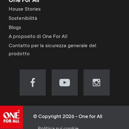
One For All
House Stories
Sostenibilità
Blogs
A proposito di One For All
Contatto per la sicurezza generale del
prodotto
Visit
Visit
Visit
our
our
our
Facebook
YouTube
Instagram
page
channel
page
(opens
(opens
(opens
© Copyright 2026 - One for All
in
in
in
Politica sui cookie