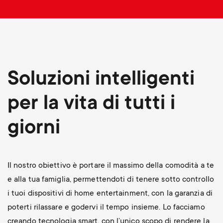
p
t
o
s
r
m
Soluzioni intelligenti
t
e
per la vita di tutti i
m
n
giorni
e
u
n
Il nostro obiettivo è portare il massimo della comodità a te
u
e alla tua famiglia, permettendoti di tenere sotto controllo
i tuoi dispositivi di home entertainment, con la garanzia di
poterti rilassare e godervi il tempo insieme. Lo facciamo
creando tecnologia smart, con l’unico scopo di rendere la