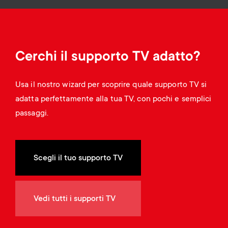
Gestione dei cavi
n
o
a
n
r
d
Cerchi il supporto TV adatto?
y
a
Usa il nostro wizard per scoprire quale supporto TV si
p
adatta perfettamente alla tua TV, con pochi e semplici
r
passaggi.
r
y
o
s
Scegli il tuo supporto TV
d
u
u
Vedi tutti i supporti TV
p
c