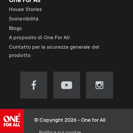
One For All
House Stories
Sostenibilità
Blogs
A proposito di One For All
Contatto per la sicurezza generale del
prodotto
Visit
Visit
Visit
our
our
our
Facebook
YouTube
Instagram
page
channel
page
(opens
(opens
(opens
© Copyright 2026 - One for All
in
in
in
Politica sui cookie