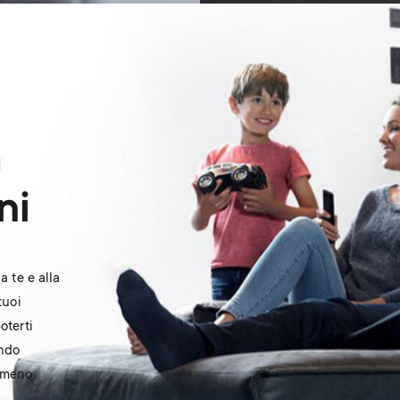
a
ni
a te e alla
tuoi
oterti
ando
a meno