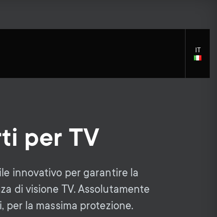
IT
LANGU
SELECT
ti per TV
S
S
Accessori di Montaggio
Supporto generale
Soluzioni per la pulizia
e
Accessori
e
ile innovativo per garantire la
Distribuzione di segnale
c
nza di visione TV. Assolutamente
c
Accessori per il braccio del
li, per la massima protezione.
monitor