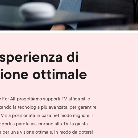
n
u
u
sperienza di
sione ottimale
 For All progettiamo supporti TV affidabili e
uttando la tecnologia più avanzata, per garantire
TV sia posizionata in casa nel modo migliore. I
pporti a parete assicurano alla TV la giusta
 per una visione ottimale, in modo da potersi