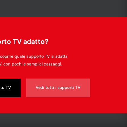
o
o
Cavi
n
n
Supporti per soundbar
d
Gestione dei cavi
d
orto TV adatto?
a
a
scoprire quale supporto TV si adatta
r
V, con pochi e semplici passaggi.
r
y
y
rto TV
Vedi tutti i supporti TV
p
s
r
u