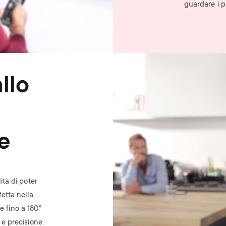
guardare i p
Image
llo
e
lità di poter
fetta nella
e fino a 180°
 e precisione.