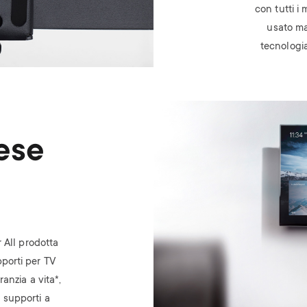
con tutti i 
usato mat
tecnologia
Image
ese
o
 All prodotta
pporti per TV
anzia a vita*,
I supporti a