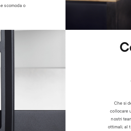
ione scomoda o
C
Che si d
collocare 
nostri tea
ottimali, al