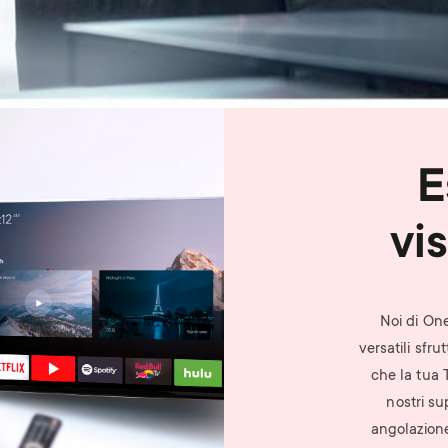
E
vi
Noi di One
versatili sfr
che la tua 
nostri su
angolazione