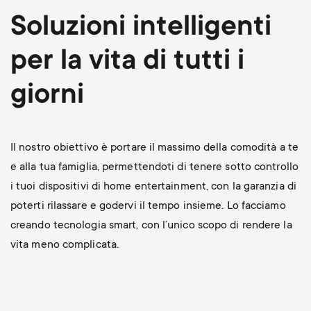
p
t
Soluzioni intelligenti
o
s
per la vita di tutti i
r
m
giorni
t
e
m
Il nostro obiettivo è portare il massimo della comodità a te
n
e alla tua famiglia, permettendoti di tenere sotto controllo
e
u
i tuoi dispositivi di home entertainment, con la garanzia di
n
poterti rilassare e godervi il tempo insieme. Lo facciamo
creando tecnologia smart, con l’unico scopo di rendere la
u
vita meno complicata.