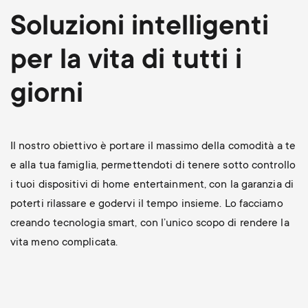
p
t
Soluzioni intelligenti
o
s
per la vita di tutti i
r
m
giorni
t
e
m
Il nostro obiettivo è portare il massimo della comodità a te
n
e alla tua famiglia, permettendoti di tenere sotto controllo
e
u
i tuoi dispositivi di home entertainment, con la garanzia di
n
poterti rilassare e godervi il tempo insieme. Lo facciamo
creando tecnologia smart, con l’unico scopo di rendere la
u
vita meno complicata.