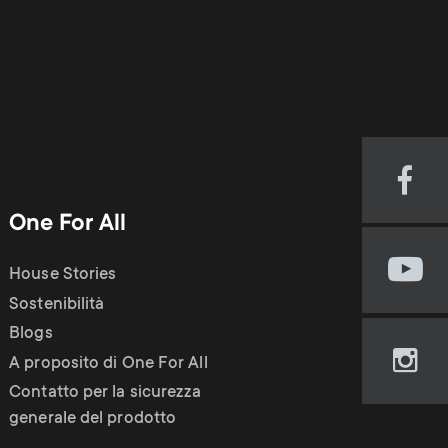
n
u
u
Visi
our
One For All
Fac
pag
House Stories
Visi
(op
our
Sostenibilità
in
You
new
Blogs
cha
tab)
A proposito di One For All
Visi
(op
our
Contatto per la sicurezza
in
Ins
generale del prodotto
new
pag