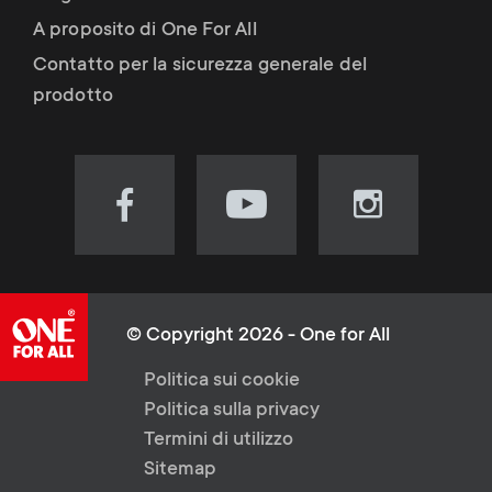
A proposito di One For All
Contatto per la sicurezza generale del
prodotto
Visit
Visit
Visit
our
our
our
Facebook
YouTube
Instagram
page
channel
page
(opens
(opens
(opens
© Copyright 2026 - One for All
in
in
in
L
Politica sui cookie
new
new
new
Politica sulla privacy
tab)
tab)
tab)
e
Termini di utilizzo
Sitemap