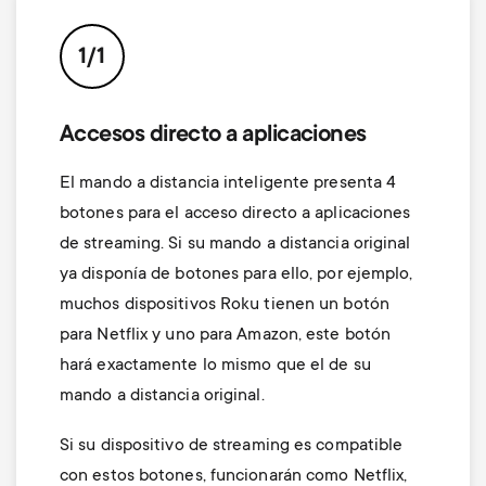
p
t
o
1/1
s
r
m
Accesos directo a aplicaciones
t
El mando a distancia inteligente presenta 4
e
m
botones para el acceso directo a aplicaciones
n
de streaming. Si su mando a distancia original
e
ya disponía de botones para ello, por ejemplo,
u
muchos dispositivos Roku tienen un botón
n
para Netflix y uno para Amazon, este botón
hará exactamente lo mismo que el de su
u
mando a distancia original.
Si su dispositivo de streaming es compatible
con estos botones, funcionarán como Netflix,