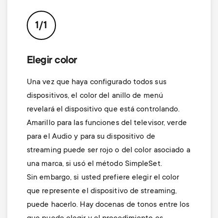
p
t
o
1/1
s
r
m
Elegir color
t
Una vez que haya configurado todos sus
e
m
dispositivos, el color del anillo de menú
n
revelará el dispositivo que está controlando.
e
Amarillo para las funciones del televisor, verde
u
para el Audio y para su dispositivo de
n
streaming puede ser rojo o del color asociado a
una marca, si usó el método SimpleSet.
u
Sin embargo, si usted prefiere elegir el color
que represente el dispositivo de streaming,
puede hacerlo. Hay docenas de tonos entre los