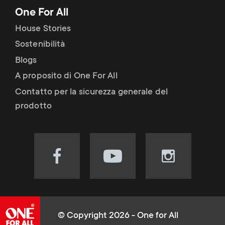
One For All
House Stories
Sostenibilità
Blogs
A proposito di One For All
Contatto per la sicurezza generale del
prodotto
Visit
Visit
Visit
our
our
our
Facebook
YouTube
Instagram
page
channel
page
(opens
(opens
(opens
© Copyright 2026 - One for All