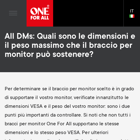
Animazione domestica
n
Supporti per TV
Blogs
IT
Supporto
LAN
Gaming
a
Supporti TV
SEL
House Stories
Skip
Telecomandi Universali
v
Bracci per monitor
All DMs: Quali sono le dimensioni e
to
Sostenibilità
main
il peso massimo che il braccio per
Antenne TV
Bracci Porta Monitor per Gaming
content
i
A proposito di One For All
monitor può sostenere?
S
Supporti per TV
Accessori di Montaggio
g
e
Supporti TV
Soluzioni per la pulizia
a
Bracci per monitor
Distribuzione di segnale
c
Per determinare se il braccio per monitor scelto è in grado
t
S
di supportare il vostro monitor, verificate innanzitutto le
Supporto generale
Accessori per il braccio del monitor
o
dimensioni VESA e il peso del vostro monitor: sono i due
i
e
Accessori
Cavi
punti più importanti da controllare. Si noti che non tutti i
n
bracci per monitor One For All supportano le stesse
o
c
Supporti per soundbar
dimensioni e lo stesso peso VESA. Per ulteriori
d