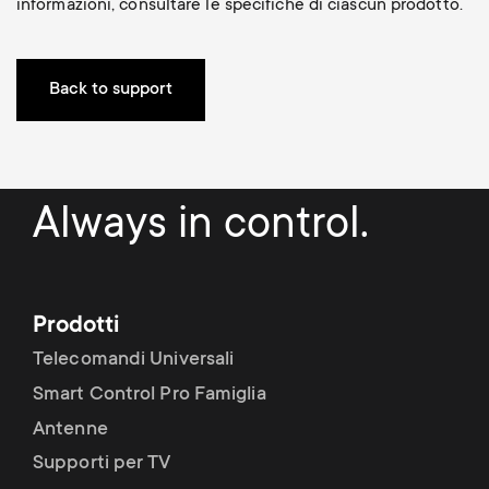
Gestione dei cavi
informazioni, consultare le specifiche di ciascun prodotto.
n
o
a
n
r
Back to support
d
y
a
p
Always in control.
r
r
y
o
Prodotti
s
d
Telecomandi Universali
u
Smart Control Pro Famiglia
u
Antenne
p
c
Supporti per TV