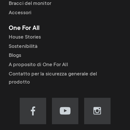
Bracci del monitor
Accessori
One For All
House Stories
Sostenibilità
Blogs
A proposito di One For All
Contatto per la sicurezza generale del
prodotto
Visit
Visit
Visit
our
our
our
Facebook
YouTube
Instagram