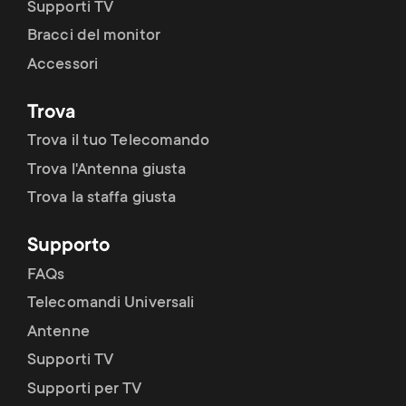
p
Supporti TV
t
Bracci del monitor
o
Accessori
s
r
m
Trova
t
Trova il tuo Telecomando
e
Trova l'Antenna giusta
m
Trova la staffa giusta
n
e
u
Supporto
n
FAQs
Telecomandi Universali
u
Antenne
Supporti TV
Supporti per TV