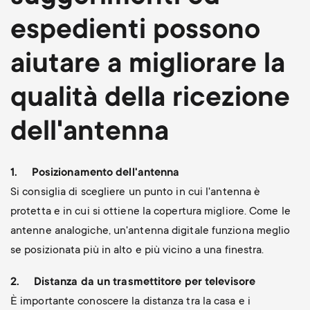
Gestione dei cavi
n
o
a
espedienti possono
n
r
aiutare a migliorare la
d
y
qualità della ricezione
a
p
dell'antenna
r
r
1.
Posizionamento dell'antenna
y
o
Si consiglia di scegliere un punto in cui l'antenna è
s
protetta e in cui si ottiene la copertura migliore. Come le
d
antenne analogiche, un'antenna digitale funziona meglio
u
se posizionata più in alto e più vicino a una finestra.
u
p
2.
Distanza da un trasmettitore per televisore
c
È importante conoscere la distanza tra la casa e i