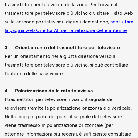
p
trasmettitori per televisore della zona. Per trovare il
t
trasmettitore per televisore più vicino o visitare il sito web
o
sulle antenne per televisori digitali domestiche,
consultare
s
r
la pagina web One for All per la selezione delle antenne
.
m
t
3.
Orientamento del trasmettitore per televisore
e
Per un orientamento nella giusta direzione verso il
m
trasmettitore per televisore più vicino, si può controllare
n
l'antenna delle case vicine.
e
u
n
4.
Polarizzazione della rete televisiva
I trasmettitori per televisore inviano il segnale del
u
televisore tramite la polarizzazione orizzontale o verticale.
Nella maggior parte dei paesi il segnale del televisore
viene trasmesso in polarizzazione orizzontale (per
ottenere informazioni più recenti, è sufficiente consultare