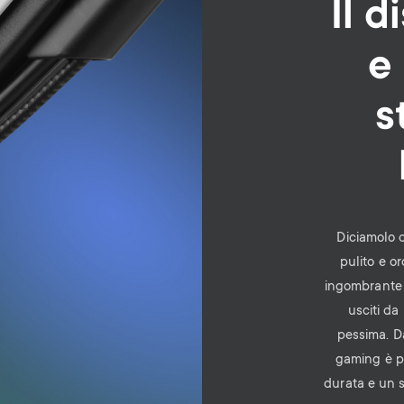
Il d
e 
s
Diciamolo 
pulito e o
ingombrante 
usciti da
pessima. Da
gaming è p
durata e un 