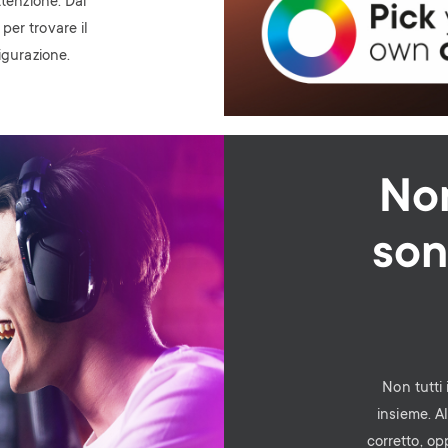
ttenzione. Dai
er trovare il
igurazione.
Non
son
Non tutti 
insieme. 
corretto, op