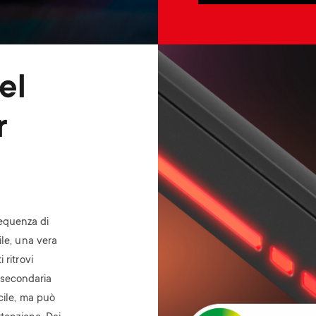
Image
el
r
requenza di
le, una vera
 ritrovi
 secondaria
cile, ma può