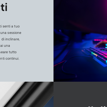
ti
i senti a tuo
 una sessione
di inclinare,
hai una
neare tutto
ti continui.