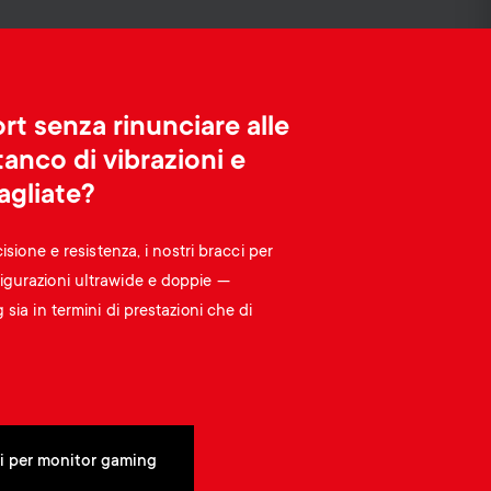
o
o
Cavi
n
n
Supporti per soundbar
d
Gestione dei cavi
rt senza rinunciare alle
d
tanco di vibrazioni e
a
a
agliate?
r
r
cisione e resistenza, i nostri bracci per
igurazioni ultrawide e doppie —
y
sia in termini di prestazioni che di
y
p
s
r
u
ci per monitor gaming