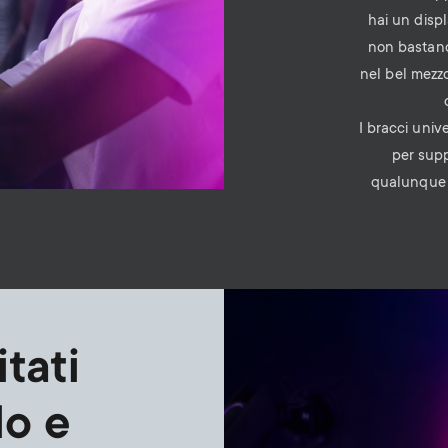
hai un disp
non bastano:
nel bel mezzo
I bracci univ
per supp
qualunque s
Image
tati
lo e