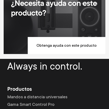
¿Necesita ayuda con este
Gestión de cables
producto?
Altura ajustable
Soporte para barra de sonido
Dimensions (LxWxH / cm)
87x34.5x73
Materiales para el montaje incluidos
Obtenga ayuda con este producto
Garantía de por vida
Always in control.
Productos
Mandos a distancia universales
Gama Smart Control Pro