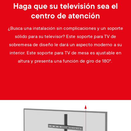
Haga que su televisión sea el
centro de atención
¿Busca una instalación sin complicaciones y un soporte
sólido para su televisor? Este soporte para TV de
sobremesa de diseño le dará un aspecto moderno a su
interior. Este soporte para TV de mesa es ajustable en
altura y presenta una función de giro de 180°.
Image