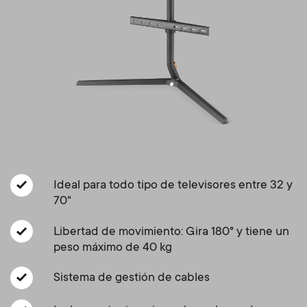
Gestión de cables
n
o
a
n
r
d
y
a
p
r
r
y
Ideal para todo tipo de televisores entre 32 y
o
70"
s
d
Libertad de movimiento: Gira 180° y tiene un
u
peso máximo de 40 kg
u
p
Sistema de gestión de cables
c