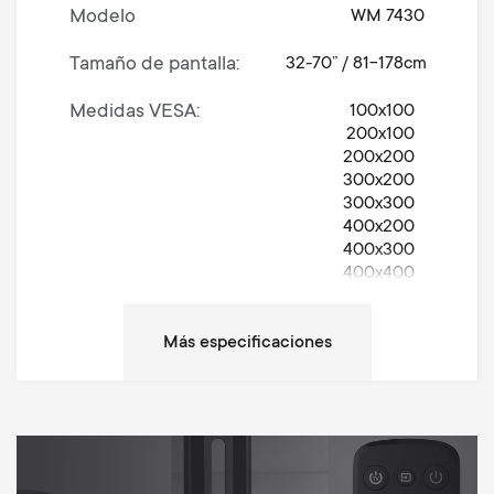
Modelo
WM 7430
Tamaño de pantalla
32-70” / 81-178cm
Medidas VESA
100x100
200x100
200x200
300x200
300x300
400x200
400x300
400x400
Movimiento
Turn 180°
Rotación (grados)
180°
Peso máximo
40 kg
Protección anti-arañazos