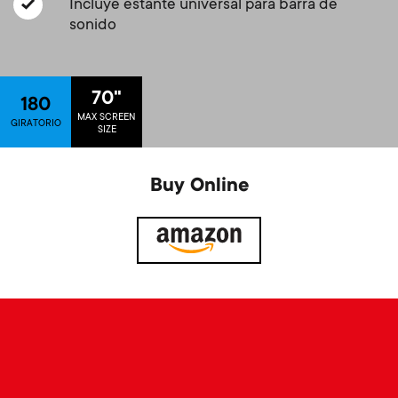
p
Incluye estante universal para barra de
t
sonido
o
s
r
70"
180
m
MAX SCREEN
GIRATORIO
t
SIZE
e
m
Buy Online
n
e
u
n
u