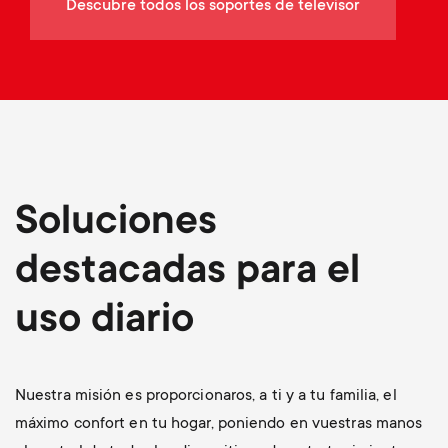
p
Descubre todos los soportes de televisor
t
o
s
r
m
t
e
m
Soluciones
n
e
destacadas para el
u
n
uso diario
u
Nuestra misión es proporcionaros, a ti y a tu familia, el
máximo confort en tu hogar, poniendo en vuestras manos