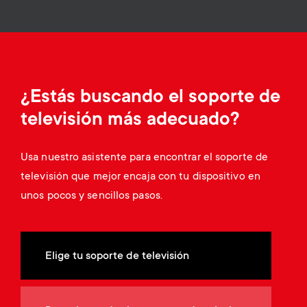
Gestión de cables
n
o
a
n
r
d
y
¿Estás buscando el soporte de
a
televisión más adecuado?
p
r
r
Usa nuestro asistente para encontrar el soporte de
y
televisión que mejor encaja con tu dispositivo en
o
unos pocos y sencillos pasos.
s
d
u
u
Elige tu soporte de televisión
p
c